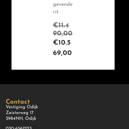
gevende
rit.
€
11.4
90,00
€
10.5
69,00
Contact
Vestiging Odijk
Zeisterweg 17
3984NH, Odijk
030-6561223