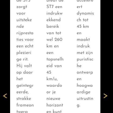
de ST5
biedt de
accelere
zorgt
ST7 een
ert
voor
indrukw
dynamis
uitsteke
ekkend
ch tot
nde
bereik
45 km
rijpresta
van tot
en
ties voor
wel 260
maakt
een echt
km en
indruk
plezieri
een
met zijn
ge rit.
topsnelh
puristisc
Hij valt
eid van
he
op door
45
ontwerp
het
km/u,
en
geïntegr
waardo
hoogwa
eerde,
or je
ardige
strakke
nieuwe
uitrustin
frameon
horizont
g.
twerp
en kunt