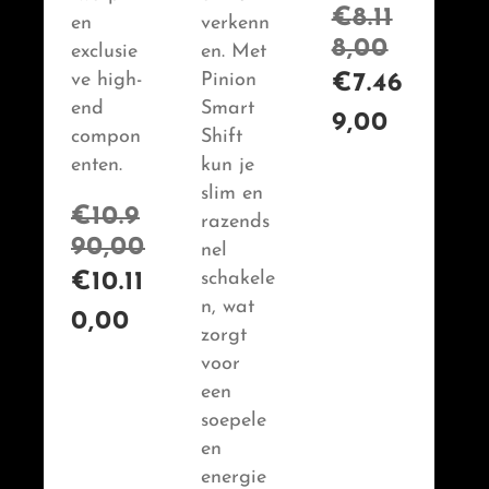
€
8.11
en
verkenn
8,00
exclusie
en. Met
ve high-
Pinion
€
7.46
end
Smart
9,00
compon
Shift
enten.
kun je
slim en
€
10.9
razends
90,00
nel
schakele
€
10.11
n, wat
0,00
zorgt
voor
een
soepele
en
energie