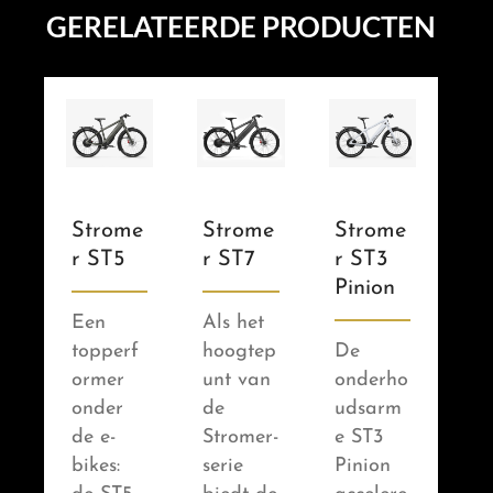
GERELATEERDE PRODUCTEN
Strome
Strome
Strome
R ST5
R ST7
R ST3
Pinion
Een
Als het
topperf
hoogtep
De
ormer
unt van
onderho
onder
de
udsarm
de e-
Stromer-
e ST3
bikes:
serie
Pinion