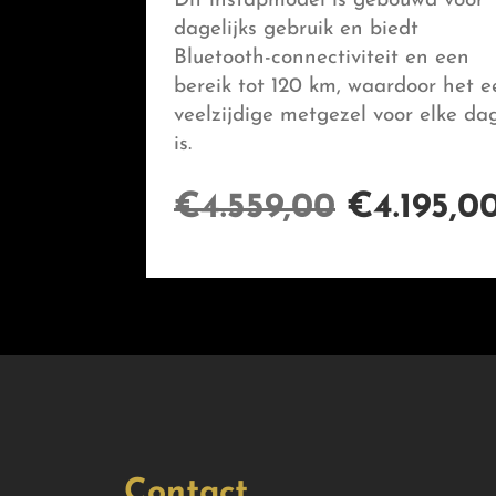
Dit instapmodel is gebouwd voor
dagelijks gebruik en biedt
Bluetooth-connectiviteit en een
bereik tot 120 km, waardoor het e
veelzijdige metgezel voor elke da
is.
€
4.559,00
€
4.195,0
Contact