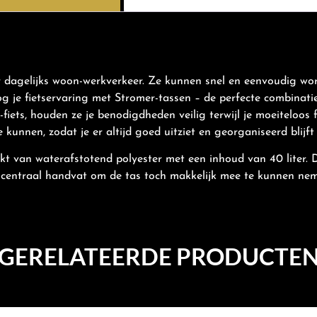
r dagelijks woon-werkverkeer. Ze kunnen snel en eenvoudig wor
 je fietservaring met Stromer-tassen – de perfecte combinatie 
iets, houden ze je benodigdheden veilig terwijl je moeiteloos fi
unnen, zodat je er altijd goed uitziet en georganiseerd blijft t
 van waterafstotend polyester met een inhoud van 40 liter. De
 centraal handvat om de tas toch makkelijk mee te kunnen ne
GERELATEERDE PRODUCTE