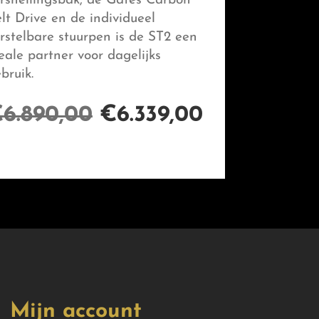
rsnellingsbak, de Gates Carbon
lt Drive en de individueel
rstelbare stuurpen is de ST2 een
eale partner voor dagelijks
bruik.
€
6.890,00
€
6.339,00
Mijn account