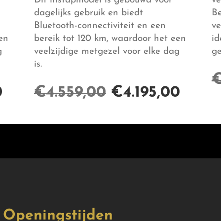
Dit instapmodel is gebouwd voor
ve
dagelijks gebruik en biedt
Be
Bluetooth-connectiviteit en een
ve
en
bereik tot 120 km, waardoor het een
id
g
veelzijdige metgezel voor elke dag
ge
is.
0
€
4.559,00
€
4.195,00
Openingstijden