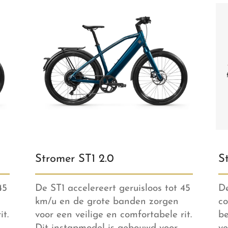
Stromer ST1 2.0
S
45
De ST1 accelereert geruisloos tot 45
De
km/u en de grote banden zorgen
co
it.
voor een veilige en comfortabele rit.
be